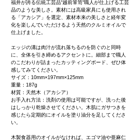
福井が誇る伝統工芸品“越前箪笥“職人が仕上げる工芸
品のような美しさ。素材には高級家具にも使用され
る「アカシア」を選定、素材本来の美しさと経年変
化を楽しんでいただけるよう天然のクルミオイルで
仕上げました。
エッジの溝は肉汁が流れ落ちるのを防ぐのと同時
に、全体を引き締めるアクセントに。細部まで職人
のこだわりが詰まったカッティングボード、ぜひ体
感してみてください。
サイズ：10mm×197mm×125mm
重量：187g
材質：天然木（アカシア）
お手入れ方法：洗剤の使用は可能ですが、洗った後
はしっかり乾燥させてください。木肌にガサつきを
感じたら定期的にオイルを塗り油分を足してくださ
い。
木製食器用のオイルがなければ、エゴマ油や亜麻仁