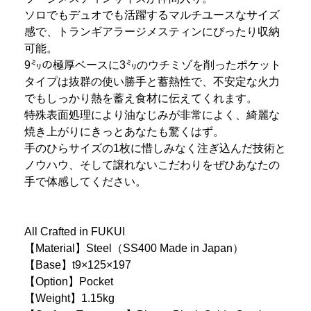
ソロでもデュオでも活躍するマルチユースなサイズ
感で、トランギアラージメスティンにぴったり収納
可能。
9㍉の極厚ベースに3㍉のウチミゾを削ったポケット
タイプは抜群の使い勝手と蓄熱性で、不安定な火力
でもしっかり熱を蓄え食材に伝えてくれます。
特殊表面処理により油なじみが非常によく、綺麗な
焼き上がりにきっとあなたも驚くはず。
手のひらサイズの1枚に惜しみなく注ぎ込んだ技術と
ノウハウ、そして譲れないこだわりをぜひあなたの
手で体感してください。
All Crafted in FUKUI
【Material】Steel（SS400 Made in Japan）
【Base】t9×125×197
【Option】Pocket
【Weight】1.15kg