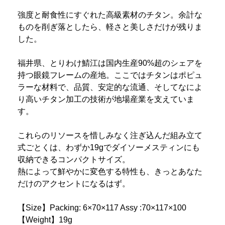
強度と耐食性にすぐれた高級素材のチタン。余計な
ものを削ぎ落としたら、軽さと美しさだけが残りま
した。
福井県、とりわけ鯖江は国内生産90%超のシェアを
持つ眼鏡フレームの産地。ここではチタンはポピュ
ラーな材料で、品質、安定的な流通、そしてなによ
り高いチタン加工の技術が地場産業を支えていま
す。
これらのリソースを惜しみなく注ぎ込んだ組み立て
式ごとくは、わずか19gでダイソーメスティンにも
収納できるコンパクトサイズ。
熱によって鮮やかに変色する特性も、きっとあなた
だけのアクセントになるはず。
【Size】Packing: 6×70×117 Assy :70×117×100
【Weight】19g