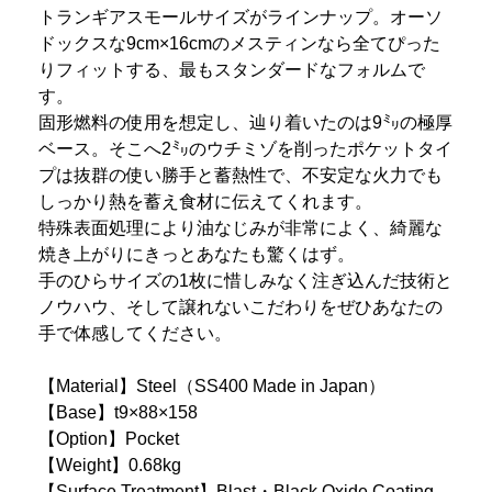
トランギアスモールサイズがラインナップ。オーソ
ドックスな9cm×16cmのメスティンなら全てぴった
りフィットする、最もスタンダードなフォルムで
す。
固形燃料の使用を想定し、辿り着いたのは9㍉の極厚
ベース。そこへ2㍉のウチミゾを削ったポケットタイ
プは抜群の使い勝手と蓄熱性で、不安定な火力でも
しっかり熱を蓄え食材に伝えてくれます。
特殊表面処理により油なじみが非常によく、綺麗な
焼き上がりにきっとあなたも驚くはず。
手のひらサイズの1枚に惜しみなく注ぎ込んだ技術と
ノウハウ、そして譲れないこだわりをぜひあなたの
手で体感してください。
【Material】Steel（SS400 Made in Japan）
【Base】t9×88×158
【Option】Pocket
【Weight】0.68kg
【Surface Treatment】Blast・Black Oxide Coating