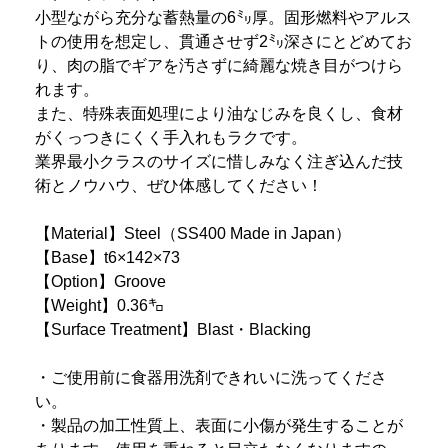
小型ながら充分な蓄熱量の6㍉厚。固形燃料やアルス
トの使用を想定し、貫通させず2㍉深さにとどめてお
り、肉の脂でギアを汚さずに綺麗な焼き目がつけら
れます。
また、特殊表面処理により油なじみを良くし、食材
がくっつきにくく手入れもラクです。
業界最小クラスのサイズに惜しみなく注ぎ込んだ技
術とノウハウ、ぜひ体感してください！
【Material】Steel（SS400 Made in Japan）
【Base】t6×142×73
【Option】Groove
【Weight】0.36㌔
【Surface Treatment】Blast・Blacking
・ご使用前に食器用洗剤できれいに洗ってくださ
い。
・製品の加工性質上、表面に小傷が発生することが